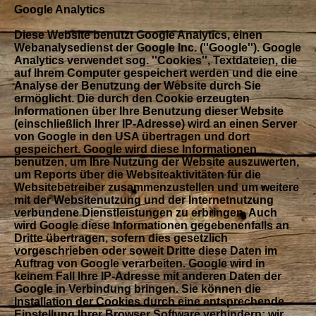
Google Analytics
Diese Website benutzt Google Analytics, einen
Webanalysedienst der Google Inc. (''Google''). Google
Analytics verwendet sog. ''Cookies'', Textdateien, die
auf Ihrem Computer gespeichert werden und die eine
Analyse der Benutzung der Website durch Sie
ermöglicht. Die durch den Cookie erzeugten
Informationen über Ihre Benutzung dieser Website
(einschließlich Ihrer IP-Adresse) wird an einen Server
von Google in den USA übertragen und dort
gespeichert. Google wird diese Informationen
benutzen, um Ihre Nutzung der Website auszuwerten,
um Reports über die Websiteaktivitäten für die
Websitebetreiber zusammenzustellen und um weitere
mit der Websitenutzung und der Internetnutzung
verbundene Dienstleistungen zu erbringen. Auch
wird Google diese Informationen gegebenenfalls an
Dritte übertragen, sofern dies gesetzlich
vorgeschrieben oder soweit Dritte diese Daten im
Auftrag von Google verarbeiten. Google wird in
keinem Fall Ihre IP-Adresse mit anderen Daten der
Google in Verbindung bringen. Sie können die
Installation der Cookies durch eine entsprechende
Einstellung Ihrer Browser Software verhindern; wir