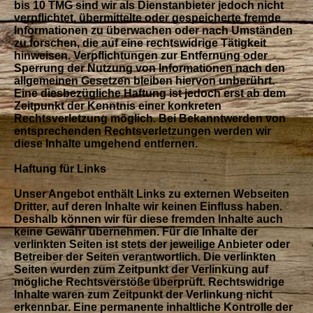
bis 10 TMG sind wir als Dienstanbieter jedoch nicht
verpflichtet, übermittelte oder gespeicherte fremde
Informationen zu überwachen oder nach Umständen
zu forschen, die auf eine rechtswidrige Tätigkeit
hinweisen. Verpflichtungen zur Entfernung oder
Sperrung der Nutzung von Informationen nach den
allgemeinen Gesetzen bleiben hiervon unberührt.
Eine diesbezügliche Haftung ist jedoch erst ab dem
Zeitpunkt der Kenntnis einer konkreten
Rechtsverletzung möglich. Bei Bekanntwerden von
entsprechenden Rechtsverletzungen werden wir
diese Inhalte umgehend entfernen.
Haftung für Links
Unser Angebot enthält Links zu externen Webseiten
Dritter, auf deren Inhalte wir keinen Einfluss haben.
Deshalb können wir für diese fremden Inhalte auch
keine Gewähr übernehmen. Für die Inhalte der
verlinkten Seiten ist stets der jeweilige Anbieter oder
Betreiber der Seiten verantwortlich. Die verlinkten
Seiten wurden zum Zeitpunkt der Verlinkung auf
mögliche Rechtsverstöße überprüft. Rechtswidrige
Inhalte waren zum Zeitpunkt der Verlinkung nicht
erkennbar. Eine permanente inhaltliche Kontrolle der