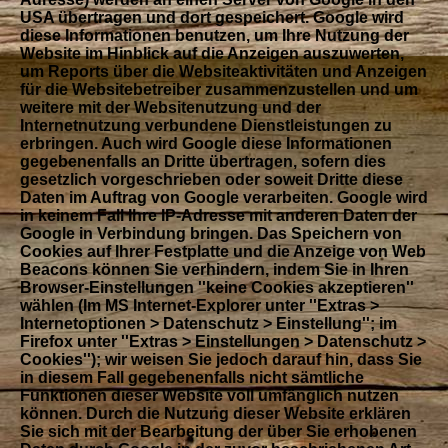
USA übertragen und dort gespeichert. Google wird
diese Informationen benutzen, um Ihre Nutzung der
Website im Hinblick auf die Anzeigen auszuwerten,
um Reports über die Websiteaktivitäten und Anzeigen
für die Websitebetreiber zusammenzustellen und um
weitere mit der Websitenutzung und der
Internetnutzung verbundene Dienstleistungen zu
erbringen. Auch wird Google diese Informationen
gegebenenfalls an Dritte übertragen, sofern dies
gesetzlich vorgeschrieben oder soweit Dritte diese
Daten im Auftrag von Google verarbeiten. Google wird
in keinem Fall Ihre IP-Adresse mit anderen Daten der
Google in Verbindung bringen. Das Speichern von
Cookies auf Ihrer Festplatte und die Anzeige von Web
Beacons können Sie verhindern, indem Sie in Ihren
Browser-Einstellungen ''keine Cookies akzeptieren''
wählen (Im MS Internet-Explorer unter ''Extras >
Internetoptionen > Datenschutz > Einstellung''; im
Firefox unter ''Extras > Einstellungen > Datenschutz >
Cookies''); wir weisen Sie jedoch darauf hin, dass Sie
in diesem Fall gegebenenfalls nicht sämtliche
Funktionen dieser Website voll umfänglich nutzen
können. Durch die Nutzung dieser Website erklären
Sie sich mit der Bearbeitung der über Sie erhobenen