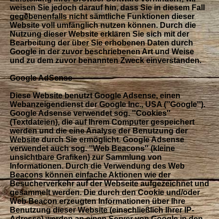
weisen Sie jedoch darauf hin, dass Sie in diesem Fall
gegebenenfalls nicht sämtliche Funktionen dieser
Website voll umfänglich nutzen können. Durch die
Nutzung dieser Website erklären Sie sich mit der
Bearbeitung der über Sie erhobenen Daten durch
Google in der zuvor beschriebenen Art und Weise
und zu dem zuvor benannten Zweck einverstanden.
Google AdSense
Diese Website benutzt Google Adsense, einen
Webanzeigendienst der Google Inc., USA (''Google'').
Google Adsense verwendet sog. ''Cookies''
(Textdateien), die auf Ihrem Computer gespeichert
werden und die eine Analyse der Benutzung der
Website durch Sie ermöglicht. Google Adsense
verwendet auch sog. ''Web Beacons'' (kleine
unsichtbare Grafiken) zur Sammlung von
Informationen. Durch die Verwendung des Web
Beacons können einfache Aktionen wie der
Besucherverkehr auf der Webseite aufgezeichnet und
gesammelt werden. Die durch den Cookie und/oder
Web Beacon erzeugten Informationen über Ihre
Benutzung dieser Website (einschließlich Ihrer IP-
Adresse) werden an einen Server von Google in den