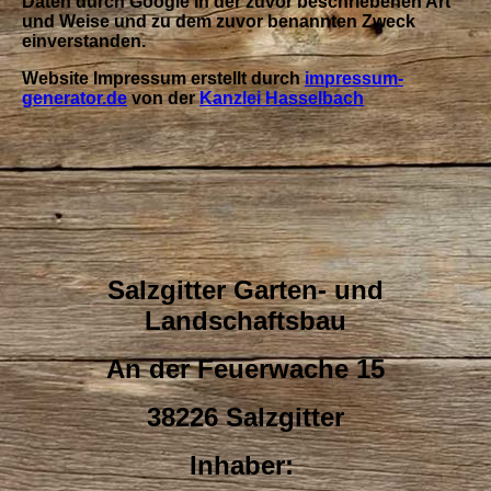
Daten durch Google in der zuvor beschriebenen Art
und Weise und zu dem zuvor benannten Zweck
einverstanden.
Website Impressum erstellt durch
impressum-
generator.de
von der
Kanzlei Hasselbach
Salzgitter Garten- und
Landschaftsbau
An der Feuerwache 15
38226 Salzgitter
Inhaber: